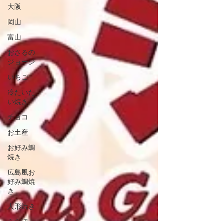
大阪
岡山
富山
おさるの
ジョージ
いちご
冷たいた
い焼き
チョコ
お土産
お好み鯛
焼き
広島風お
好み鯛焼
き
人形焼き