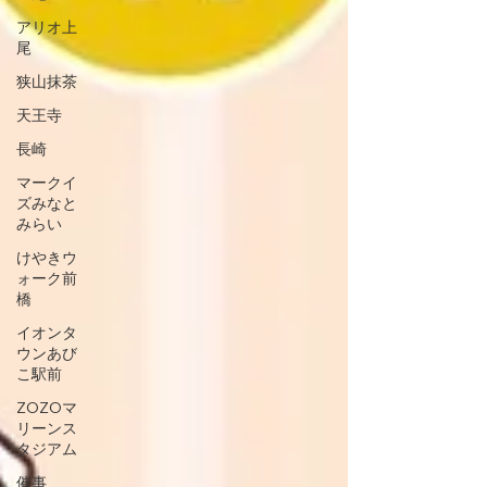
アリオ上
尾
狭山抹茶
天王寺
長崎
マークイ
ズみなと
みらい
けやきウ
ォーク前
橋
イオンタ
ウンあび
こ駅前
ZOZOマ
リーンス
タジアム
催事