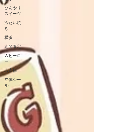
ひんやり
スイーツ
冷たい焼
き
横浜
期間限定
Wヒーロ
ー
心斎橋
立体シー
ル