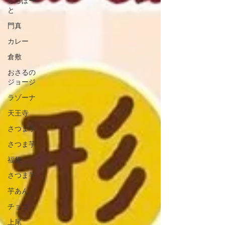
ららぽー
と
門真
カレー
倉敷
おさるの
ジョージ
ラゾーナ
天王寺
さつま芋
さつま芋
福袋
さつま芋
芋あん
チョコ
上尾