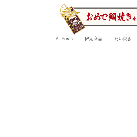
All Posts
限定商品
たい焼き
おさるのジョージ
いちご
人形焼き
ららぽーと
門
さつま芋
福袋
さつま芋