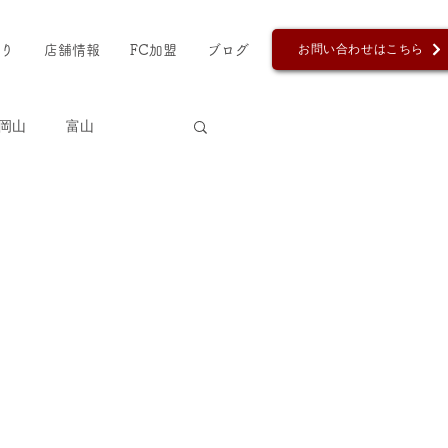
お問い合わせはこちら
り
店舗情報
FC加盟
ブログ
岡山
富山
島風お好み鯛焼き
天王寺
さつま芋