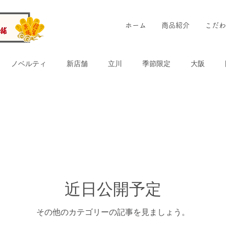
ホーム
商品紹介
こだわ
ノベルティ
新店舗
立川
季節限定
大阪
冷たいたい焼き
チョコ
お土産
お好み鯛焼き
広
真
カレー
倉敷
おさるのジョージ
ラゾーナ
近日公開予定
芋あん
チョコ
その他のカテゴリーの記事を見ましょう。