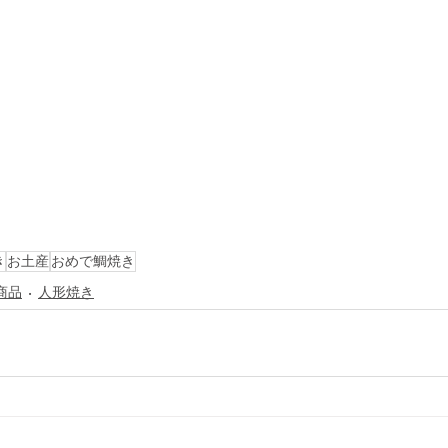
き
お土産
おめで鯛焼き
商品
人形焼き