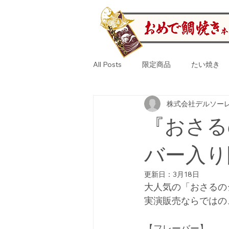
All Posts
限定商品
たい焼き
株式会社デルソー
おさるのジョージ
いちご
『おさる
人形焼き
ららぽーと
門
バー入り
更新日：
3月18日
大人気の「おさるの
さつま芋
福袋
さつま芋
実演販売ならではの
【フレーバー】