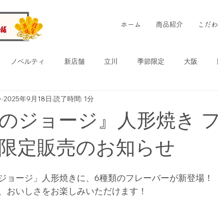
ホーム
商品紹介
こだわ
ノベルティ
新店舗
立川
季節限定
大阪
レ
2025年9月18日
読了時間: 1分
冷たいたい焼き
チョコ
お土産
お好み鯛焼き
広
のジョージ』人形焼き 
真
カレー
倉敷
おさるのジョージ
ラゾーナ
限定販売のお知らせ
ジョージ」人形焼きに、6種類のフレーバーが新登場！
芋あん
チョコ
、おいしさをお楽しみいただけます！