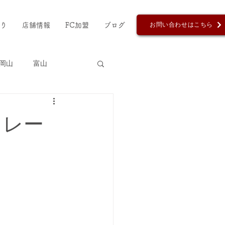
お問い合わせはこちら
り
店舗情報
FC加盟
ブログ
岡山
富山
島風お好み鯛焼き
フレー
天王寺
さつま芋