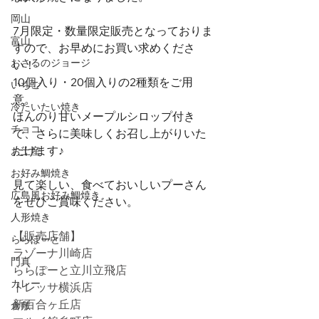
岡山
7月限定・数量限定販売となっておりま
富山
すので、お早めにお買い求めくださ
おさるのジョージ
い！
10個入り・20個入りの2種類をご用
いちご
意。
冷たいたい焼き
ほんのり甘いメープルシロップ付き
チョコ
で、さらに美味しくお召し上がりいた
だけます♪
お土産
お好み鯛焼き
見て楽しい、食べておいしいプーさん
広島風お好み鯛焼き
をぜひご賞味ください。
人形焼き
【販売店舗】
ららぽーと
ラゾーナ川崎店
門真
ららぽーと立川立飛店
カレー
トレッサ横浜店
新百合ヶ丘店
倉敷