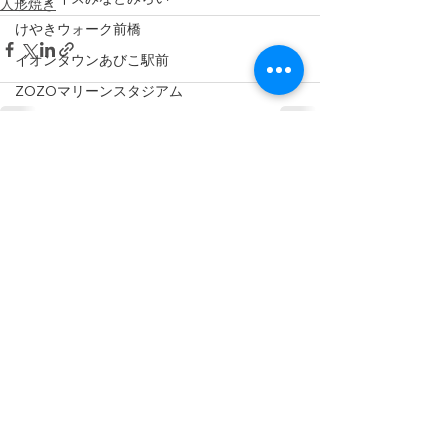
人形焼き
けやきウォーク前橋
イオンタウンあびこ駅前
ZOZOマリーンスタジアム
催事
ひんやりスイーツ
すべて表示
最新記事
冷たい焼き
横浜
期間限定
Wヒーロー
心斎橋
立体シール