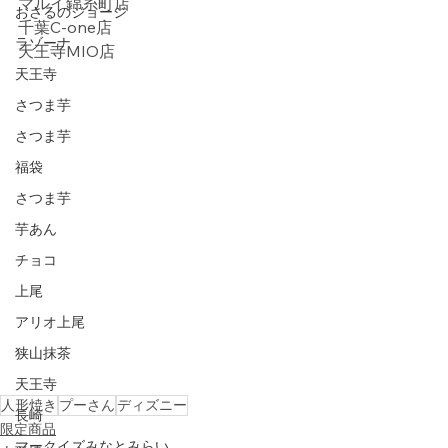
マルイ錦糸町店
おさるのジョージ
千葉C-one店
ラゾーナ
天王寺MIO店
天王寺
さつま芋
さつま芋
福袋
さつま芋
芋あん
チョコ
上尾
アリオ上尾
狭山抹茶
天王寺
人形焼き
プーさん
ディズニー
長崎
限定商品
マークイズみなとみらい