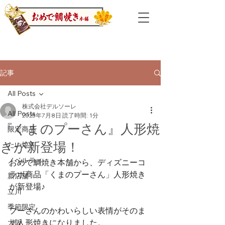
記事
All Posts
株式会社デルソーレ
All Posts
2025年7月8日
読了時間: 1分
『くまのプーさん』人形焼
限定商品
きが新登場！
たい焼き
ノベルティ
おめで鯛焼き本舗から、ディズニーコ
ラボ商品「くまのプーさん」人形焼き
新店舗
が新登場♪
立川
季節限定
プーさんのかわいらしい表情がそのま
ま人形焼きになりました。
大阪