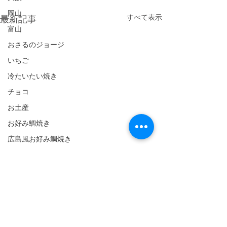
岡山
すべて表示
最新記事
富山
おさるのジョージ
いちご
冷たいたい焼き
チョコ
お土産
お好み鯛焼き
広島風お好み鯛焼き
人形焼き
ららぽーと
門真
カレー
倉敷