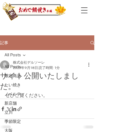
記事
All Posts
株式会社デルソーレ
All Posts
2023年9月18日
読了時間: 1分
サイト公開いたしまし
限定商品
た。
たい焼き
ノベルティ
ぜひご覧ください。
新店舗
立川
季節限定
大阪